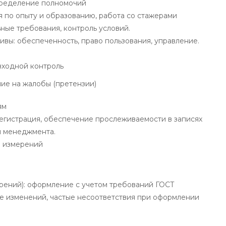
пределение полномочий
 по опыту и образованию, работа со стажерами
ые требования, контроль условий.
вы: обеспеченность, право пользования, управление.
входной контроль
ние на жалобы (претензии)
ям
егистрация, обеспечение прослеживаемости в записях
ы менеджмента.
в измерений
ерений): оформление с учетом требований ГОСТ
ие изменений, частые несоответствия при оформлении