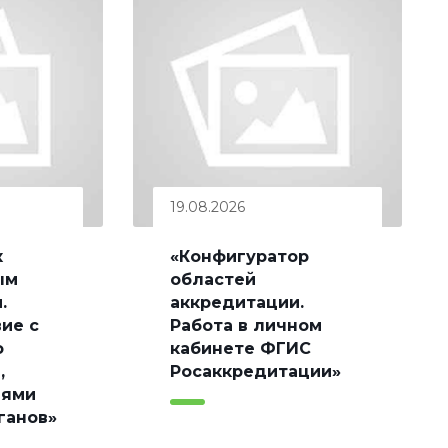
19.08.2026
к
«Конфигуратор
ым
областей
.
аккредитации.
ие с
Работа в личном
о
кабинете ФГИС
,
Росаккредитации»
лями
ганов»