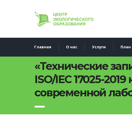
Главная
О нас
Услуги
План 
«Технические зап
ISO/IEC 17025-201
современной лабо