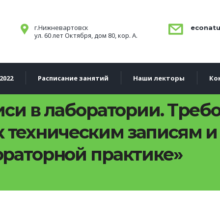
г.Нижневартовск
econatu
ул. 60 лет Октября, дом 80, кор. А.
2022
Расписание занятий
Наши лекторы
Ко
иси в лаборатории. Треб
9 к техническим записям 
раторной практике»