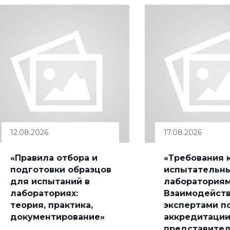
12.08.2026
17.08.2026
«Правила отбора и
«Требования 
подготовки образцов
испытательн
для испытаний в
лабораториям
лабораториях:
Взаимодейств
теория, практика,
экспертами п
документирование»
аккредитации
представите