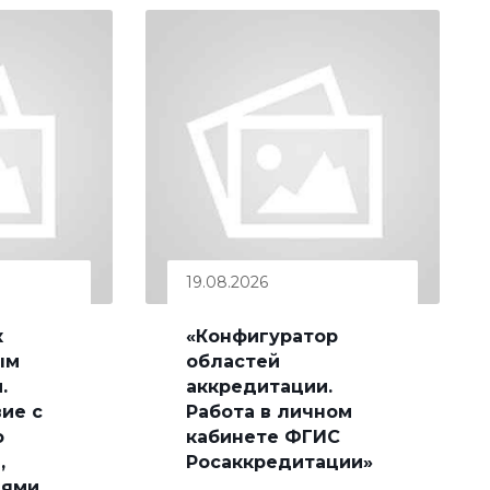
19.08.2026
к
«Конфигуратор
ым
областей
.
аккредитации.
ие с
Работа в личном
о
кабинете ФГИС
,
Росаккредитации»
лями