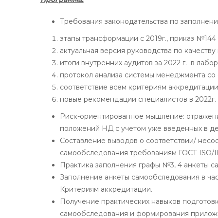
Требования законодательства по заполнен
этапы трансформации с 2019г., приказ №144 
актуальная версия руководства по качеств
итоги внутренних аудитов за 2022 г. в лабо
протокол анализа системы менеджмента со с
соответствие всем критериям аккредитации
новые рекомендации специалистов в 2022г.
Риск-ориентированное мышление: отражени
положений НД с учетом уже введенных в дей
Составление выводов о соответствии/ несо
самообследования требованиям ГОСТ ISO/IE
Практика заполнения графы №3, 4 анкеты с
Заполнение анкеты самообследования в ча
Критериям аккредитации.
Получение практических навыков подготовк
самообследования и формирования приложе