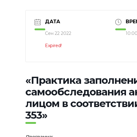
ДАТА
ВРЕ
Сен 22 2022
10:00
Expired!
«Практика заполнен
самообследования 
лицом в соответстви
353»
Программа: